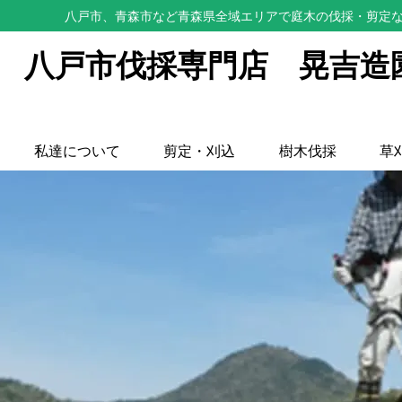
八戸市、青森市など青森県全域エリアで庭木の伐採・剪定な
八戸市伐採専門店 晃吉造
私達について
剪定・刈込
樹木伐採
草