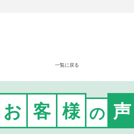
一覧に戻る
お
客
様
声
の