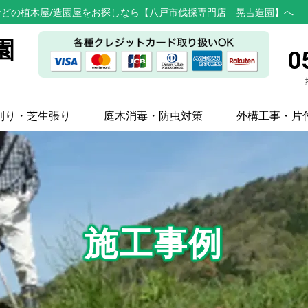
どの植木屋/造園屋をお探しなら【八戸市伐採専門店 晃吉造園】へ
園
0
刈り・芝生張り
庭木消毒・防虫対策
外構工事・片
施工事例