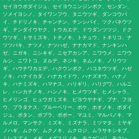
セイヨウボダイジュ、セイヨウニンジンボク、センダン、
ソメイヨシノ、タイワンフウ、タニウツギ、ダンコウバ
イ、チドリノキ、チャンチン、チンシバイ、ツクバネウツ
ギ、テンダイウヤク、トウカエデ、ドウダンツツジ、ドク
ウツギ、トサミズキ、トチノキ、トチュウ、トネリコ、ナ
ツツバキ、ナツメ、ナツハゼ、ナナカマド、ナンキンハ
ゼ、ニガキ、ニシキギ、ニセアカシア、ニワウメ、ニワウ
ルシ、ニワトコ、ヌルデ、ネジキ、ネムノキ、ノリウツ
ギ、ハウチワカエデ、ハクウンボク、ハコネウツギ、ハゼ
ノキ、ハナイカダ、ハナカイドウ、ハナズオウ、ハナノ
キ、ハナミズキ、ハマナス、ハリギリ、ハリグワ、ハルニ
レ、ハンカチノキ、ハンノキ、ヒメウツギ、ヒメシャラ、
ヒメリンゴ、ヒュウガミズキ、ビヨウヤナギ、ブナ、フヨ
ウ、プラタナス、ブルーベリー、ボケ、ホオノキ、ボダイ
ジュ、ボタン、ポプラ、ポポー、マユミ、マルバノキ、マ
ルメロ、マンサク、ミズキ、ミズナラ、ミツマタ、ミヤギ
ノハギ、ムクゲ、ムクノキ、ムクロジ、ムラサキシキブ、
ムレスズメ、メギ、メグスリノキ、モクゲンジ、モクレ