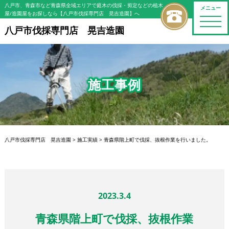
八戸市、青森市など青森県全域エリアで庭木の伐採・剪定などの植木
メニュー
屋/造園屋をお探しなら【八戸市伐採専門店 晃吉造園】へ
toggle
naviga
八戸市伐採専門店 晃吉造園
施工事例
八戸市伐採専門店 晃吉造園
>
施工実績
>
青森県階上町で伐採、抜根作業を行いました。
2023.3.4
青森県階上町で伐採、抜根作業