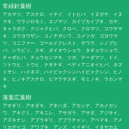
常緑針葉樹
アカマツ、アスナロ、イチイ、イトヒバ、イヌガヤ、イヌ
マキ、ウラジロモミ、エゾマツ、カイヅカイブキ、カヤ、
キャラボク、クジャクヒバ、クロベ、クロマツ、コウヤマ
キ、コウヨウザン、コノテガシワ、コメツガ、ゴヨウマ
ツ、コニファー、ゴールドクレスト、サワラ、シノブヒ
バ、シラビソ、スギ、ダイオウショウ、タギョウショウ、
チャボヒバ、チョウセンマキ、ツガ、テーダマツ、ドイ、
ツトウヒ、トウヒ、ナギナギ、ペディアニオイヒバ、ネズ
ミサシ、ハイネズ、ハイビャクシンハイビャクシン、ヒノ
キ、ヒノキアスナロ、ヒマラヤスギ、モミノキ、ラカンマ
キ
落葉広葉樹
アオギリ、アオダモ、アオハダ、アカシデ、アカメガシ
ワ、アキグミ、アキニレ、アサガラ、アサダ、アジサイ、
アズキナシ、アブラギリ、アブラチャン、アベマキ、アメ
リカデイゴ、アワブキ、アンズ、イイギリ、イタヤカエ