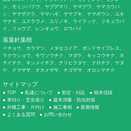
ン、モミジバフウ、ヤブデマリ、ヤマグワ、ヤマコウバ
シ、ヤマザクラ、ヤマハギ、ヤマブキ、ヤマボウシ、ユキ
ヤナギ、ユスラウメ、ユリノキ、ライラック、リキュウバ
イ、リョウブ、レンギョウ、ロウバイ
落葉針葉樹
イチョウ、カラマツ、メタセコイア、ポンドサイプレス、
ラクウショウ、モウソウチク、マダケ、キッコウチク、ホ
テイチク、キンメイチク、ナリヒラダケ、クロチク、ヤダ
ケ、クマザサ、オカメザサ、チゴザサ、オロシマチク
サイトマップ
TOP
私達について
剪定・刈込
樹木伐採
草刈り・芝生張り
庭木消毒・防虫対策
外構工事・片付け
施工事例
新着情報
よくある質問
お問い合わせ