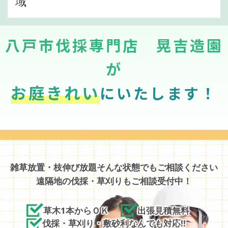
域
八戸市伐採専門店 晃吉造園
が
お庭きれい
にいたします！
雑草放置・枝伸び放題そんな状態でもご相談ください
遠隔地の伐採・草刈りもご相談受付中！
草木1本からＯＫ
出張見積無料
伐採・草刈り・敷砂利なんでも対応!!