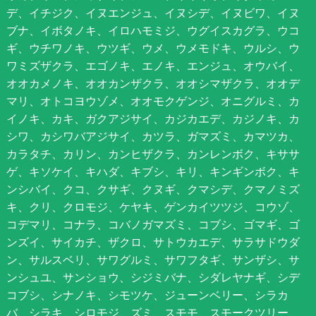
デ、イチジク、イヌエンジュ、イヌシデ、イヌビワ、イヌ
ブナ、イボタノキ、イロハモミジ、ウグイスカグラ、ウコ
ギ、ウチワノキ、ウツギ、ウメ、ウメモドキ、ウルシ、ウ
ワミズザクラ、エゴノキ、エノキ、エンジュ、オウバイ、
オオカメノキ、オオカンザクラ、オオシマザクラ、オオデ
マリ、オトコヨウゾメ、オオモクゲンジ、オニグルミ、カ
イノキ、カキ、ガクアジサイ、カジカエデ、カジノキ、カ
シワ、カシワバアジサイ、カツラ、ガマズミ、カマツカ、
カラタチ、カリン、カンヒザクラ、カンレンボク、キササ
ゲ、キソケイ、キハダ、キブシ、キリ、キンギンボク、キ
ンシバイ、クコ、クサギ、クヌギ、クマシデ、クマノミズ
キ、クリ、クロモジ、ケヤキ、ゲンカイツツジ、コウゾ、
コデマリ、コナラ、コバノガマズミ、コブシ、ゴマギ、ゴ
ンズイ、サイカチ、ザクロ、サトウカエデ、サラサドウダ
ン、サルスベリ、サワグルミ、サワフタギ、サンザシ、サ
ンシュユ、サンショウ、シジミバナ、シダレヤナギ、シデ
コブシ、シナノキ、シモツケ、ジューンベリー、シラカ
バ、シラキ、シロモジ、ズミ、スモモ、スモークツリー、