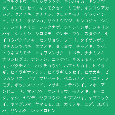
ョウチクトウ、キリシマツツジ、ギンバイカ、キンメツ
ゲ、キンモクセイ、ギンモクセイ、ミモザ、ギンヨウアカ
シア、クスノキ、クチナシ、クロガネモチ、ゲッケイジ
ュ、サカキ、サザンカ、サツキツツジ、サンゴジュ、シキ
ミ、シマトネリコ、シャクナゲ、シャシャンポ、シャリン
バイ、シラカシ、シロダモ、ジンチョウゲ、スダジイ、セ
イヨウバクチノキ、センリョウ、ソヨゴ、タイサンボク、
タチカンツバキ、タブノキ、タラヨウ、チャノキ、ツゲ、
トウネズミモチ、トキワマンサク、トベラ、ナナミノキ、
ナワシログミ、ナンテン、ニッケイ、ネズミモチ、ハイノ
キ、バクチノキ、ハクチョウゲ、ハマヒサカキ、ヒイラ
ギ、ヒイラギナンテン、ヒイラギモクセイ、ヒサカキ、ピ
ラカンサス、ビワ、プリペット、ベニカナメ、ベニカナメ
モチ、ボックスウッド、マサキ、マテバシイ、マホニアコ
ンヒューサ、マメツゲ、マンリョウ、モチノキ、モッコ
ク、ヤシ、ヤツデ、ヤブコウジ、ヤブツバキ、ヤブニッケ
イ、ヤマグルマ、ヤマモモ、ユーカリノキ、ユズ、ユズリ
ハ、リンボク、レッドロビン