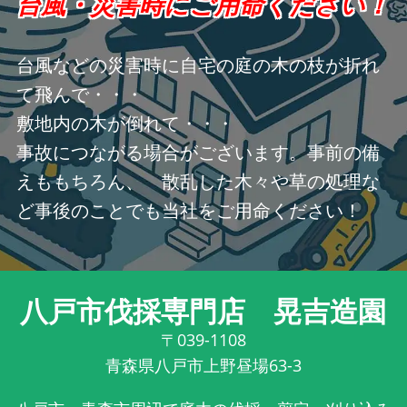
台風・災害時にご用命ください！
台風などの災害時に自宅の庭の木の枝が折れ
て飛んで・・・
敷地内の木が倒れて・・・
事故につながる場合がございます。事前の備
えももちろん、 散乱した木々や草の処理な
ど事後のことでも当社をご用命ください！
八戸市伐採専門店 晃吉造園
〒039-1108
青森県八戸市上野昼場63-3