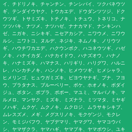
イ、チドリノキ、チャンチン、チンシバイ、ツクバネウツ
ギ、テンダイウヤク、トウカエデ、ドウダンツツジ、ドク
ウツギ、トサミズキ、トチノキ、トチュウ、トネリコ、ナ
ツツバキ、ナツメ、ナツハゼ、ナナカマド、ナンキンハ
ゼ、ニガキ、ニシキギ、ニセアカシア、ニワウメ、ニワウ
ルシ、ニワトコ、ヌルデ、ネジキ、ネムノキ、ノリウツ
ギ、ハウチワカエデ、ハクウンボク、ハコネウツギ、ハゼ
ノキ、ハナイカダ、ハナカイドウ、ハナズオウ、ハナノ
キ、ハナミズキ、ハマナス、ハリギリ、ハリグワ、ハルニ
レ、ハンカチノキ、ハンノキ、ヒメウツギ、ヒメシャラ、
ヒメリンゴ、ヒュウガミズキ、ビヨウヤナギ、ブナ、フヨ
ウ、プラタナス、ブルーベリー、ボケ、ホオノキ、ボダイ
ジュ、ボタン、ポプラ、ポポー、マユミ、マルバノキ、マ
ルメロ、マンサク、ミズキ、ミズナラ、ミツマタ、ミヤギ
ノハギ、ムクゲ、ムクノキ、ムクロジ、ムラサキシキブ、
ムレスズメ、メギ、メグスリノキ、モクゲンジ、モクレ
ン、モミジバフウ、ヤブデマリ、ヤマグワ、ヤマコウバ
シ、ヤマザクラ、ヤマハギ、ヤマブキ、ヤマボウシ、ユキ