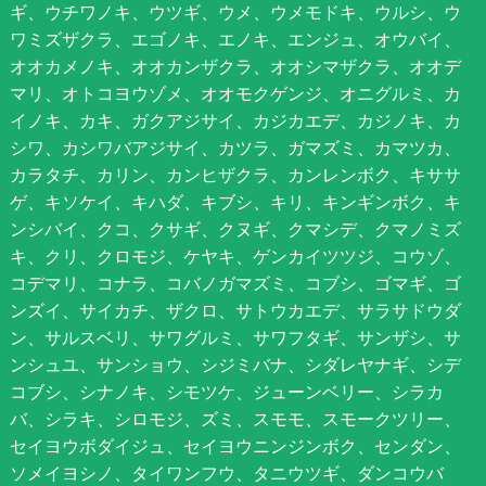
ギ、ウチワノキ、ウツギ、ウメ、ウメモドキ、ウルシ、ウ
ワミズザクラ、エゴノキ、エノキ、エンジュ、オウバイ、
オオカメノキ、オオカンザクラ、オオシマザクラ、オオデ
マリ、オトコヨウゾメ、オオモクゲンジ、オニグルミ、カ
イノキ、カキ、ガクアジサイ、カジカエデ、カジノキ、カ
シワ、カシワバアジサイ、カツラ、ガマズミ、カマツカ、
カラタチ、カリン、カンヒザクラ、カンレンボク、キササ
ゲ、キソケイ、キハダ、キブシ、キリ、キンギンボク、キ
ンシバイ、クコ、クサギ、クヌギ、クマシデ、クマノミズ
キ、クリ、クロモジ、ケヤキ、ゲンカイツツジ、コウゾ、
コデマリ、コナラ、コバノガマズミ、コブシ、ゴマギ、ゴ
ンズイ、サイカチ、ザクロ、サトウカエデ、サラサドウダ
ン、サルスベリ、サワグルミ、サワフタギ、サンザシ、サ
ンシュユ、サンショウ、シジミバナ、シダレヤナギ、シデ
コブシ、シナノキ、シモツケ、ジューンベリー、シラカ
バ、シラキ、シロモジ、ズミ、スモモ、スモークツリー、
セイヨウボダイジュ、セイヨウニンジンボク、センダン、
ソメイヨシノ、タイワンフウ、タニウツギ、ダンコウバ