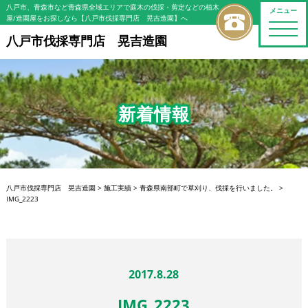
八戸市、青森市など青森県全域エリアで庭木の伐採・剪定などの植木
メニュー
屋/造園屋をお探しなら【八戸市伐採専門店 晃吉造園】へ
toggle
naviga
八戸市伐採専門店 晃吉造園
新着情報
八戸市伐採専門店 晃吉造園
>
施工実績
>
青森県南部町で草刈り、伐採を行いました。
>
IMG_2223
2017.8.28
IMG_2223