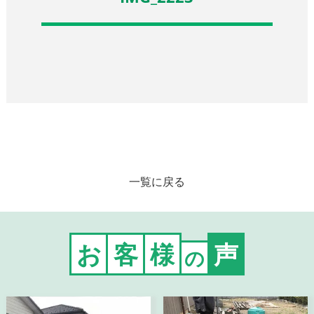
一覧に戻る
お
客
様
声
の