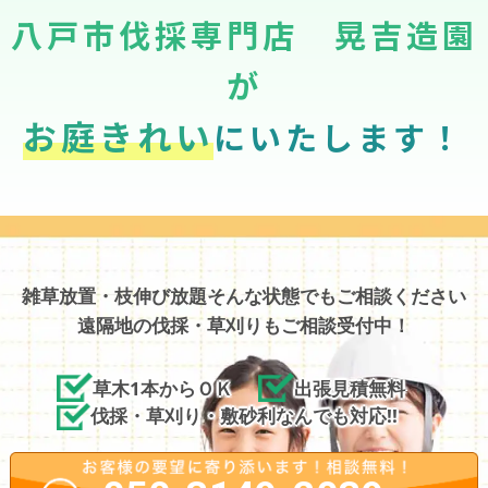
八戸市伐採専門店 晃吉造園
が
お庭きれい
にいたします！
雑草放置・枝伸び放題そんな状態でもご相談ください
遠隔地の伐採・草刈りもご相談受付中！
草木1本からＯＫ
出張見積無料
伐採・草刈り・敷砂利なんでも対応!!