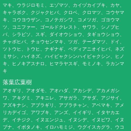
マキ、ウラジロモミ、エゾマツ、カイヅカイブキ、カヤ、
キャラボク、クジャクヒバ、クロベ、クロマツ、コウヤマ
キ、コウヨウザン、コノテガシワ、コメツガ、ゴヨウマ
ツ、コニファー、ゴールドクレスト、サワラ、シノブヒ
バ、シラビソ、スギ、ダイオウショウ、タギョウショウ、
チャボヒバ、チョウセンマキ、ツガ、テーダマツ、ドイ、
ツトウヒ、トウヒ、ナギナギ、ペディアニオイヒバ、ネズ
ミサシ、ハイネズ、ハイビャクシンハイビャクシン、ヒノ
キ、ヒノキアスナロ、ヒマラヤスギ、モミノキ、ラカンマ
キ
落葉広葉樹
アオギリ、アオダモ、アオハダ、アカシデ、アカメガシ
ワ、アキグミ、アキニレ、アサガラ、アサダ、アジサイ、
アズキナシ、アブラギリ、アブラチャン、アベマキ、アメ
リカデイゴ、アワブキ、アンズ、イイギリ、イタヤカエ
デ、イチジク、イヌエンジュ、イヌシデ、イヌビワ、イヌ
ブナ、イボタノキ、イロハモミジ、ウグイスカグラ、ウコ