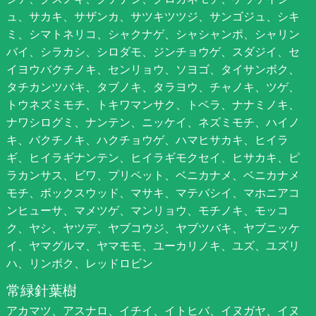
ュ、サカキ、サザンカ、サツキツツジ、サンゴジュ、シキ
ミ、シマトネリコ、シャクナゲ、シャシャンポ、シャリン
バイ、シラカシ、シロダモ、ジンチョウゲ、スダジイ、セ
イヨウバクチノキ、センリョウ、ソヨゴ、タイサンボク、
タチカンツバキ、タブノキ、タラヨウ、チャノキ、ツゲ、
トウネズミモチ、トキワマンサク、トベラ、ナナミノキ、
ナワシログミ、ナンテン、ニッケイ、ネズミモチ、ハイノ
キ、バクチノキ、ハクチョウゲ、ハマヒサカキ、ヒイラ
ギ、ヒイラギナンテン、ヒイラギモクセイ、ヒサカキ、ピ
ラカンサス、ビワ、プリペット、ベニカナメ、ベニカナメ
モチ、ボックスウッド、マサキ、マテバシイ、マホニアコ
ンヒューサ、マメツゲ、マンリョウ、モチノキ、モッコ
ク、ヤシ、ヤツデ、ヤブコウジ、ヤブツバキ、ヤブニッケ
イ、ヤマグルマ、ヤマモモ、ユーカリノキ、ユズ、ユズリ
ハ、リンボク、レッドロビン
常緑針葉樹
アカマツ、アスナロ、イチイ、イトヒバ、イヌガヤ、イヌ