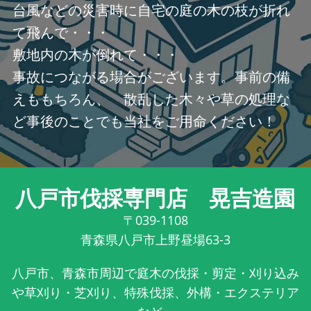
台風などの災害時に自宅の庭の木の枝が折れ
て飛んで・・・
敷地内の木が倒れて・・・
事故につながる場合がございます。事前の備
えももちろん、 散乱した木々や草の処理な
ど事後のことでも当社をご用命ください！
八戸市伐採専門店 晃吉造園
〒039-1108
青森県八戸市上野昼場63-3
八戸市、青森市周辺で庭木の伐採・剪定・刈り込み
や草刈り・芝刈り、特殊伐採、外構・エクステリア