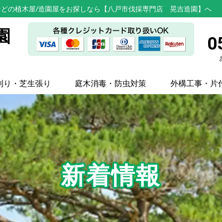
どの植木屋/造園屋をお探しなら【八戸市伐採専門店 晃吉造園】へ
園
0
刈り・芝生張り
庭木消毒・防虫対策
外構工事・片
新着情報