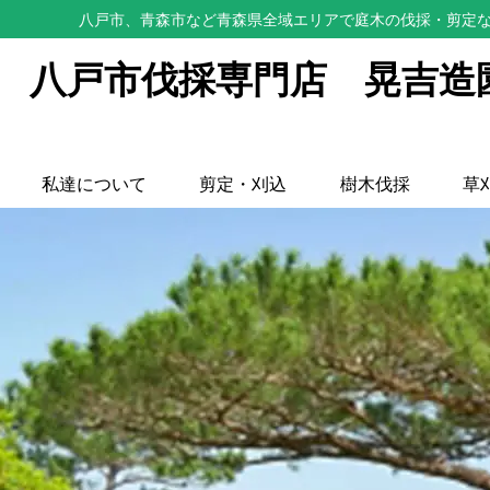
八戸市、青森市など青森県全域エリアで庭木の伐採・剪定な
八戸市伐採専門店 晃吉造
私達について
剪定・刈込
樹木伐採
草