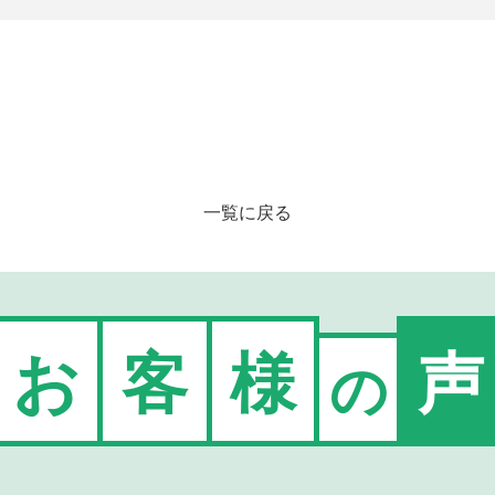
一覧に戻る
お
客
様
声
の